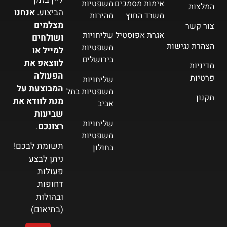
אימות מסמכים
משפטיות
המלצות
הביצוע.
אנחנו
משרד החוץ
מהירות
מצלמים
צור קשר
אגרת אפוסטיל
שליחויות
ושולחים
הצהרת נגישות
משפטיות
למייל או
בירושלים
לווצאפ את
מדיניות
הפעולה
פרטיות
שליחויות
המבוצעת על
משפטיות בתל
תקנון
מנת לוודא את
אביב
שביעות
שליחויות
רצונכם
.
משפטיות
תשומת לבכם!
בחולון
ניתן לבצע
פעולות
דחופות
ובהולות
(בתיאום)