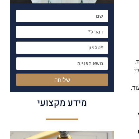
שם
דוא"ל
טלפון
פרטים נוספים
.
י
שליחה
וד.
מידע מקצועי