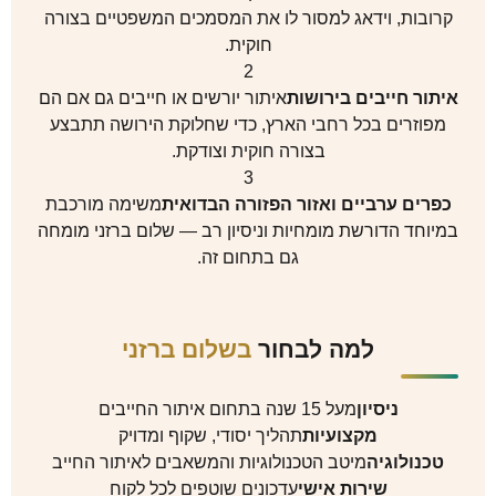
קרובות, וידאג למסור לו את המסמכים המשפטיים בצורה
חוקית.
2
איתור חייבים בירושות
איתור יורשים או חייבים גם אם הם
מפוזרים בכל רחבי הארץ, כדי שחלוקת הירושה תתבצע
בצורה חוקית וצודקת.
3
כפרים ערביים ואזור הפזורה הבדואית
משימה מורכבת
במיוחד הדורשת מומחיות וניסיון רב — שלום ברזני מומחה
גם בתחום זה.
למה לבחור
בשלום ברזני
ניסיון
מעל 15 שנה בתחום איתור החייבים
מקצועיות
תהליך יסודי, שקוף ומדויק
טכנולוגיה
מיטב הטכנולוגיות והמשאבים לאיתור החייב
שירות אישי
עדכונים שוטפים לכל לקוח