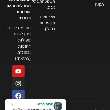
משפטיות בתל
תקנון
מנת לוודא את
אביב
שביעות
שליחויות
רצונכם
.
משפטיות
תשומת לבכם!
בחולון
ניתן לבצע
פעולות
דחופות
ובהולות
(בתיאום)
שלום ברזני
✕
היי! צריכים אפוסטיל דחוף? אני