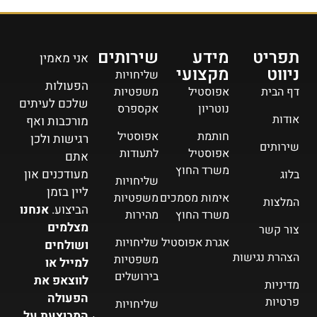
תפריט
מידע
שירותים
אני מאמין
ניווט
מקצועי
שליחויות
הפעולות
דף הבית
אפוסטיל
משפטיות
שלכם לעיתים
נוטריון
אקספרס
אודות
מורכבות ואף
חותמת
אפוסטיל
רגישות ולכן
שירותים
אפוסטיל
לתעודות
אתם
משרד החוץ
מעודכנים און
בלוג
שליחויות
ליין בזמן
אימות מסמכים
משפטיות
המלצות
הביצוע.
אנחנו
משרד החוץ
מהירות
מצלמים
צור קשר
אגרת אפוסטיל
שליחויות
ושולחים
הצהרת נגישות
משפטיות
למייל או
בירושלים
לווצאפ את
מדיניות
הפעולה
פרטיות
שליחויות
המבוצעת על