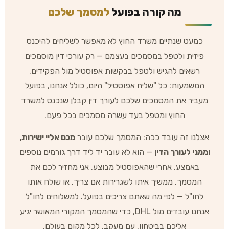
מה קורה בפועל
למסמך שלכם
כמעט שנתיים משרד החוץ לא מאפשר לשליחים להיכנס
פיזית ולטפל במסמכים בעצמם — רק עורכי דין מוסמכים
רשאים להגיש ולטפל בבקשות אפוסטיל מול הפקידים.
המשמעות: כל "שליח אפוסטיל" היום, כולל אנחנו, בפועל
מעביר את המסמכים שלכם לעורך דין קבלן שנכנס למשרד
החוץ ומטפל בעד עשרה מסמכים בכל פעם.
אצלנו זה עובד ככה: המסמך שלכם עובר
מכם אליי ישירות,
וממני לעורך הדין
— הוא לא עובר יד ליד דרך גורמים נוספים
באמצע. אחרי שהאפוסטיל מבוצע, אני מחזיר לכם את
המסמך, ממשיך איתו לשגרירות אם צריך, או שולח אותו
לחו"ל — לפי מה שאתם צריכים בפועל. למשלוחים לחו"ל
אנחנו עובדים מול DHL, כדי שהמסמך המקורי המאושר יגיע
אליכם בביטחון, עם מעקב, לכל מקום בעולם.