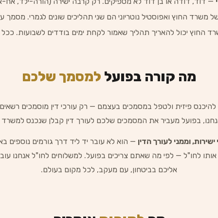
— דוד, דודה או בן דוד לא מספיקים. רק קרבה ישירה (הורה-ילד, אח-אחו
 משרד החוץ ואפוסטיל נוטריוני הם שני תהליכים שונים לגמרי. מסמך 
 החוץ יכול להאריך תהליך שאמור לקחת ימים בודדים לשבועות. ככל 
מה קורה בפועל
למסמך שלכם
היכנס פיזית ולטפל במסמכים בעצמם — רק עורכי דין מוסמכים רשאים 
אנחנו, בפועל מעביר את המסמכים שלכם לעורך דין קבלן שנכנס למשר
ישירות, וממני לעורך הדין
— הוא לא עובר יד ליד דרך גורמים נוספים ב
אליכם בביטחון, עם מעקב, לכל מקום בעולם.