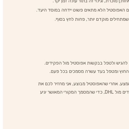
ת) מוכרת, וגילוי זה בתור עולה זמן יקר.
עם האפוסטיל הלא מתאים פשוט יידחה במוסד היעד.
שמתחילים מוקדם יותר, פחות לחץ בסוף.
להגיש ולטפל בבקשות אפוסטיל מול הפקידים.
ד החוץ ומטפל בעד עשרה מסמכים בכל פעם.
אמצע. אחרי שהאפוסטיל מבוצע, אני מחזיר לכם את
המסמך, ממשיך איתו לשגרירות אם צריך, או שולח אותו לחו"ל — לפי מה שאתם צריכים בפועל. למשלוחים לחו"ל אנחנו עובדים מול DHL, כדי שהמסמך המקורי המאושר יגיע