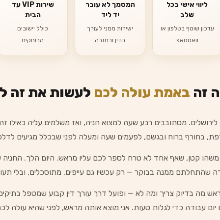
ליווי אישי בכל
המסמך לא עובר
שירות VIP עד
שלב
יד ליד
הבית
עדכון שוטף בטלפון או
ישירות ממני לעורך
כולל יישובים
וואטסאפ
הדין ובחזרה
מרוחקים
 זה
באמת עולה לכם
לעשות את זה ל
 לירושלים. מסתובבים רבע שעה למצוא חניה, ואז משלמים עליה כאילו ז
פת, בחורף ברוח ובגשם, לפעמים שעה ומעלה לפני שבכלל מגיעים לדלפ
שהו קטן, שאף אחד לא טרח לספר לכם עליו מראש. היום הלך. החניה שו
ה שהתחלתם ממנה בבוקר — רק עכשיו גם עייפים, מתוסכלים, ובלי תעו
ראש מה בדיוק צריך ומה לא — ופועל דרך עורך דין קבוע שמטפל בתיקי
יום עבודה כדי לגלות טעות. אני מוצא אותה מראש, לפני שהיא עולה לכ